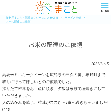
MENU
便利屋まこと・福祉タクシーまこと HOME
>
サービス事例
>
お米の配達のご依頼
お米の配達のご依頼
2021/11/15
高級米ミルキークイーンを広島県の三次の奥、布野町まで
取りに行ってほしいとのご依頼でした。
採りたて椎茸をお土産に頂き、夕飯は家族で塩焼きにして
いただきました。
人の温かみを感じ、椎茸がススむ～♪食べ過ぎちゃいました!
(^^)!