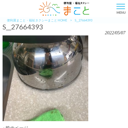
MENU
便利屋まこと・福祉タクシーまこと HOME
>
S__27664393
S__27664393
2022/05/07
« 前のページ