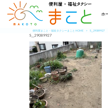
ホ
便利屋まこと・福祉タクシーまこと HOME
>
S__29089927
S__29089927